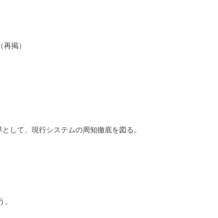
（再掲）
界として、現行システムの周知徹底を図る。
う。