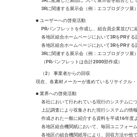
3Rに配慮した製品について展示会を組合とし
3Rに関連する展示会（例：エコプロダクツ展
■ ユーザーへの啓発活動
PRパンフレットを作成し、組合員企業並びに
各地区組合ホームページにおいて3RをPRす
各地区組合ホームページにおいて3RをPRす
3Rに関連する展示会（例：エコプロダクツ展
（PRパンフレットは合計2000部作成）
（2） 事業者からの回収
現在、各素材メーカーが進めているリサイクル・
■ 業界への啓発活動
各社において行われている現行のシステムにつ
上記調査により収集された現行システムの情
作成された一般に紹介する資料を平成16年度
各地区組合機関紙において、毎回ユニフォーム
各地区の組合機関紙等により、回収方法や他